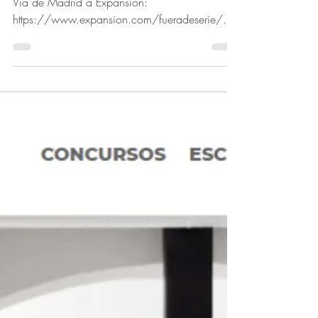
Publicació de la botiga Nespresso a la Gran
Via de Madrid a Expansión:
https://www.expansion.com/fueradeserie/arq
uitectura/2022/07/05/62b...