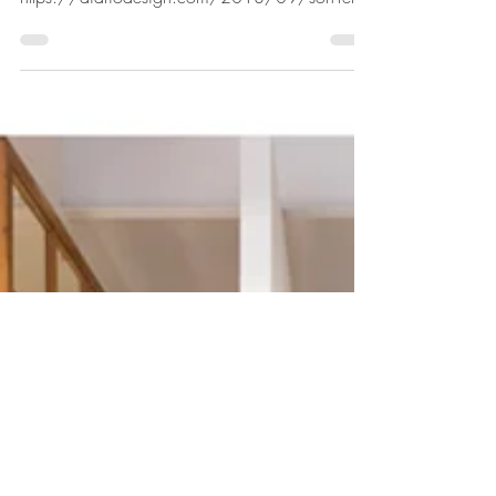
Design
Publicació de l'Hotel de Menorca a Diario
Design:
https://diariodesign.com/2018/09/son-felip-
hotel-rural-moderno-en-menorca/